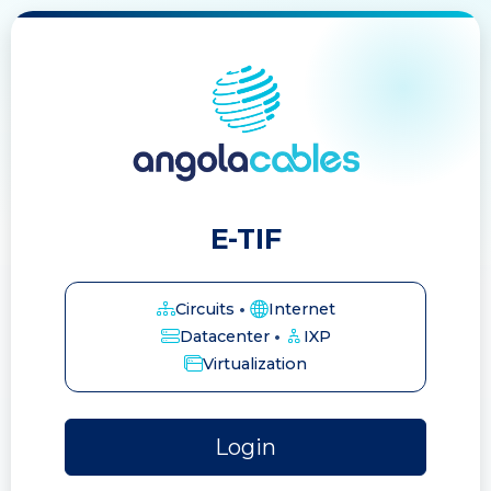
E-TIF
Circuits
•
Internet
Datacenter
•
IXP
Virtualization
Login